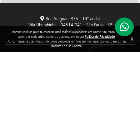
Rua Araguari, 835 - 14º andar
Vila Uberabinha - 04514-041 - São Paulo - SP
3848-8799
Usamos cookies para te oferecer uma melhor experiência em nosso site. Você pode
aprender mais sobre como os usamos, em nossa
Política de Privacidade
.
X
Ao continuar a usar nosso site, você concorda em nos permitir usar cookies para os fins
descritos no link acima.
Fundação Abrinq pelos Direitos da Criança e do Adolescente, inscrita no
CNPJ sob o nº 38.894.796/0001-46, é uma organização sem fins lucrativos
que, nos termos da legislação tributária brasileira, goza de imunidade com
relação aos tributos federais devidos sobre suas receitas próprias.
2025 © Todos os direitos reservados. Fundação Abrinq