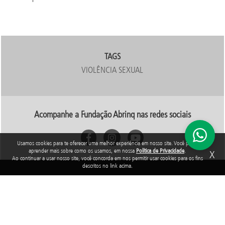
TAGS
VIOLÊNCIA SEXUAL
Acompanhe a Fundação Abrinq nas redes sociais
Usamos cookies para te oferecer uma melhor experiência em nosso site. Você pode
aprender mais sobre como os usamos, em nossa
Política de Privacidade
.
X
Ao continuar a usar nosso site, você concorda em nos permitir usar cookies para os fins
descritos no link acima.
Rua Araguari, 835 - 14º andar
Vila Uberabinha - 04514-041 - São Paulo - SP
3848-8799