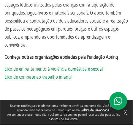
espaços lúdicos utilizados pelas crianças com a aquisição de
brinquedos, jogos, livros e materiais sensoriais. O apoio também
possibilitou a contratação de dois educadores sociais e a realização
de passeios pedagógicos em parques, praças e outros espaços
públicos, ampliando as oportunidades de aprendizagem e
convivência.
Conheça outras organizações apoiadas pela Fundação Abrinq
Eixo de enfrentamento à violência doméstica e sexual
Eixo de combate ao trabalho infantil
Usamos cookies para te oferecer uma melhor experiência em nosso site. Você pode
aprender mais sobre como os usamos, em nossa
Política de Privacidade
.
X
TAGS
Ao continuar a usar nosso site, você concorda em nos permitir usar cookies para os fins
BRINCAR
descritos no link acima.