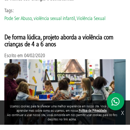
Tags:
Pode Ser Abuso
,
violência sexual infantil
,
Violência Sexual
De forma lúdica, projeto aborda a violência com
crianças de 4 a 6 anos
Escrito em
04/02/2020
Usamos cookies para te oferecer uma melhor experiência em nosso site. Você pode
aprender mais sobre como os usamos, em nossa
Política de Privacidade
.
X
Ao continuar a usar nosso site, você concorda em nos permitir usar cookies para os fins
descritos no link acima.