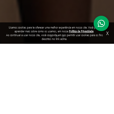
Usamos cookies para te oferecer uma melhor experiência em nosso site. Você pode
aprender mais sobre como os usamos, em nossa
Política de Privacidade
.
X
Ao continuar a usar nosso site, você concorda em nos permitir usar cookies para os fins
descritos no link acima.
The foundation
Have you ever thought of a Brazil in which all children and
adolescents have their rights guaranteed? School places, quality
education, access to health, protection against violence, child
labor and different types of weaknesses. A Brazil in which they can
grow, play, learn, develop and become protagonists of their own
stories.