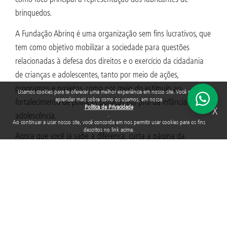
brinquedos.
A Fundação Abrinq é uma organização sem fins lucrativos, que
tem como objetivo mobilizar a sociedade para questões
relacionadas à defesa dos direitos e o exercício da cidadania
de crianças e adolescentes, tanto por meio de ações,
programas e projetos, como por meio do estímulo ao
Usamos cookies para te oferecer uma melhor experiência em nosso site. Você pode
aprender mais sobre como os usamos, em nossa
fortalecimento de políticas públicas em prol da infância e
Política de Privacidade
X
adolescência.
.
Ao continuar a usar nosso site, você concorda em nos permitir usar cookies para os fins
descritos no link acima.
Agora que você já sabe a diferença, curta a página da
Fundação Abrinq no
Facebook
e
Instagram
e conheça mais
sobre o trabalho desenvolvido!
POSICIONAMENTOS