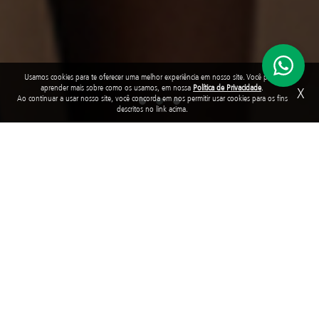
Usamos cookies para te oferecer uma melhor experiência em nosso site. Você pode
aprender mais sobre como os usamos, em nossa
Política de Privacidade
.
X
Ao continuar a usar nosso site, você concorda em nos permitir usar cookies para os fins
descritos no link acima.
The foundation
Have you ever thought of a Brazil in which all children and
adolescents have their rights guaranteed? School places, quality
education, access to health, protection against violence, child
labor and different types of weaknesses. A Brazil in which they can
grow, play, learn, develop and become protagonists of their own
stories.