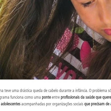
a teve uma drástica queda de cabelo durante a infância. O problema só 
grama funciona como uma
ponte
entre
profissionais da saúde que que
e adolescentes
acompanhadas por organizações sociais
que precisam de 