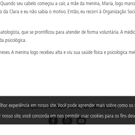
 Quando seu cabelo começou a cair, a mãe da menina, Maria, logo marco
o da Clara e eu não sabia o motivo. Então, eu recorri à Organização Soc
tologista, que se prontificou para atender de forma voluntária. A médica
a psicológica
.
ses. A menina logo recebeu alta e viu sua saúde física e psicológica m
lhor experiência em nosso site. Você pode aprender mais sobre como o
Acompanhe a Fundação Abrinq nas redes sociais
 nosso site, você concorda em nos permitir usar cookies para os fins desc