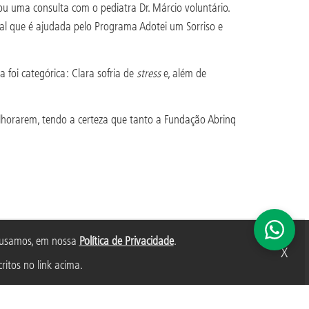
u uma consulta com o pediatra Dr. Márcio voluntário.
ial que é ajudada pelo Programa Adotei um Sorriso e
 foi categórica: Clara sofria de
stress
e, além de
elhorarem, tendo a certeza que tanto a Fundação Abrinq
s usamos, em nossa
Política de Privacidade
.
X
ritos no link acima.