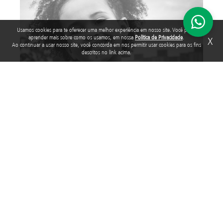
Usamos cookies para te oferecer uma melhor experiência em nosso site. Você pode
aprender mais sobre como os usamos, em nossa
Política de Privacidade
.
X
Ao continuar a usar nosso site, você concorda em nos permitir usar cookies para os fins
descritos no link acima.
PROGRAMA NOSSAS CRIANÇAS
Fortalecer organizações da sociedade civil que realizam
atendimento direto e gratuito a crianças e adolescentes
que estão em situação de vulnerabilidade social,
repassando recursos financeiros e oferecendo
assessoramento técnico e administrativo.
SAIBA MAIS