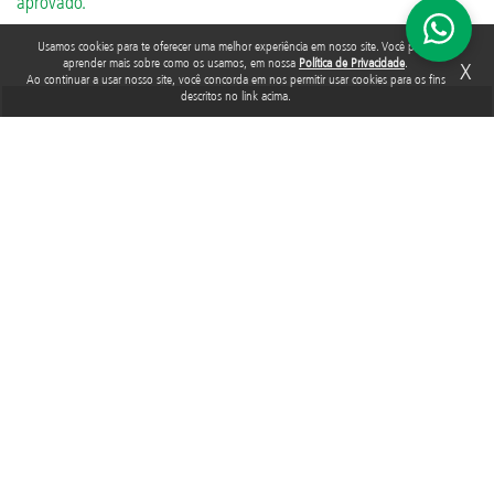
aprovado.
Usamos cookies para te oferecer uma melhor experiência em nosso site. Você pode
aprender mais sobre como os usamos, em nossa
Política de Privacidade
.
X
Ao continuar a usar nosso site, você concorda em nos permitir usar cookies para os fins
descritos no link acima.
Acompanhe a Fundação Abrinq nas redes sociais
Rua Araguari, 835 - 14º andar
Vila Uberabinha - 04514-041 - São Paulo - SP
3848-8799
Fundação Abrinq pelos Direitos da Criança e do Adolescente, inscrita no
CNPJ sob o nº 38.894.796/0001-46, é uma organização sem fins lucrativos
que, nos termos da legislação tributária brasileira, goza de imunidade com
relação aos tributos federais devidos sobre suas receitas próprias.