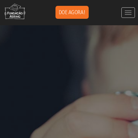
DOE AGORA!
Togg
navig
Pular
para
o
conteúdo
principal