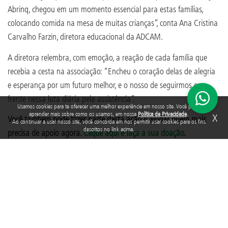
Abrinq, chegou em um momento essencial para estas famílias,
colocando comida na mesa de muitas crianças”, conta Ana Cristina
Carvalho Farzin, diretora educacional da ADCAM.
A diretora relembra, com emoção, a reação de cada família que
recebia a cesta na associação: “Encheu o coração delas de alegria
e esperança por um futuro melhor, e o nosso de seguirmos em
frente nessa luta diária pela assistência”.
Usamos cookies para te oferecer uma melhor experiência em nosso site. Você pode
aprender mais sobre como os usamos, em nossa
Política de Privacidade
.
X
Você também pode fazer parte desta ação e ajudar quem mais
Ao continuar a usar nosso site, você concorda em nos permitir usar cookies para os fins
descritos no link acima.
precisa de apoio agora.
Clique aqui e faça a sua doação
.
TAGS
DOAÇÃO DE CESTAS BÁSICAS