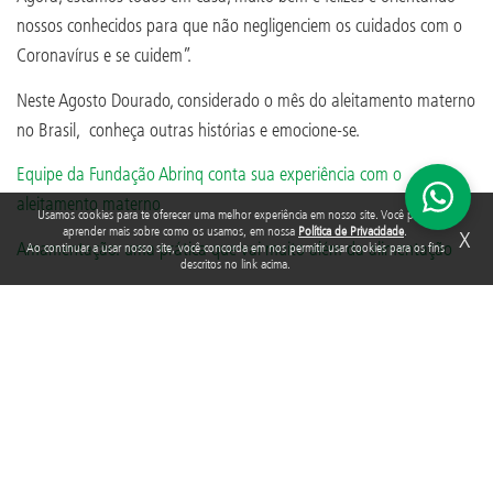
nossos conhecidos para que não negligenciem os cuidados com o
Coronavírus e se cuidem”.
Neste Agosto Dourado, considerado o mês do aleitamento materno
no Brasil, conheça outras histórias e emocione-se.
Equipe da Fundação Abrinq conta sua experiência com o
aleitamento materno
Usamos cookies para te oferecer uma melhor experiência em nosso site. Você pode
aprender mais sobre como os usamos, em nossa
Política de Privacidade
.
X
Amamentação: uma prática que vai muito além da alimentação
Ao continuar a usar nosso site, você concorda em nos permitir usar cookies para os fins
descritos no link acima.
Entenda quais são os impactos da Covid-19 no aleitamento
materno
Amamentação em tempos de pandemia