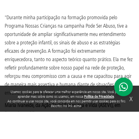
"Durante minha participação na formação promovida pelo
Programa Nossas Crianças na campanha Pode Ser Abuso, tive a
oportunidade de ampliar significativamente meu entendimento
sobre a proteção infantil, os sinais de abuso e as estratégias
eficazes de prevenção. A formação foi extremamente
enriquecedora, tanto no aspecto teórico quanto prático. Ela me fez
refletir profundamente sobre nosso papel na rede de proteção,
reforçou meu compromisso com a causa e me capacitou para agir
de maneira mais assertiva e humana diante de situações que
envolvam crianças e adolescentes em risco."
Usamos cookies para te oferecer uma melhor experiência em nosso site. Você pode
aprender mais sobre como os usamos, em nossa
Política de Privacidade
.
X
Ao continuar a usar nosso site, você concorda em nos permitir usar cookies para os fins
Maria Ivaneide, da Ação Social Esperança e Vida (ASEVI), em
descritos no link acima.
Pesqueira – PE