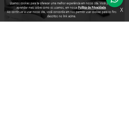
Usamos cookies para te oferecer uma melhor experiência em nosso site. Você pode
aprender mais sobre como os usamos, em nossa
Política de Privacidade
.
X
Ao continuar a usar nosso site, você concorda em nos permitir usar cookies para os fins
descritos no link acima.
Com o avanço da tecnologia e o acesso cada vez mais precoce à
internet,
crianças e adolescentes estão mais expostos a riscos que
vão além do mundo físico
. Entre eles, está a violência sexual no
ambiente digital, uma ameaça real que pode deixar marcas
profundas.
Tags:
Violência Sexual
,
ambiente digital
Violência sexual contra crianças e adolescentes:
dados alarmantes e a atuação da Fundação Abrinq