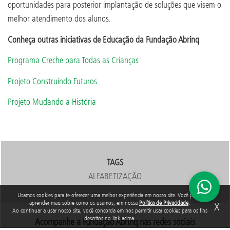
oportunidades para posterior implantação de soluções que visem o
melhor atendimento dos alunos.
Conheça outras iniciativas de Educação da Fundação Abrinq
Programa Creche para Todas as Crianças
Projeto Construindo Futuros
Projeto Mudando a História
TAGS
ALFABETIZAÇÃO
Usamos cookies para te oferecer uma melhor experiência em nosso site. Você pode
aprender mais sobre como os usamos, em nossa
Política de Privacidade
.
X
Ao continuar a usar nosso site, você concorda em nos permitir usar cookies para os fins
descritos no link acima.
Acompanhe a Fundação Abrinq nas redes sociais