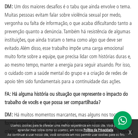
DM:
Um dos maiores desafios é o tabu que ainda envolve o tema.
Muitas pessoas evitam falar sobre violência sexual por medo,
vergonha ou falta de informação, o que acaba dificultando tanto a
prevenção quanto a denúncia. Também há resistência de algumas
instituições, que ainda tratam o tema como algo que deve ser
evitado. Além disso, esse trabalho impõe uma carga emocional
muito forte sobre a equipe, que precisa lidar com histórias duras e,
ao mesmo tempo, manter a energia para seguir atuando. Por isso,
o cuidado com a saúde mental do grupo e a criação de redes de
apoio têm sido fundamentais para a continuidade das ações.
FA: Há alguma história ou situação que represente o impacto do
trabalho de vocês e que possa ser compartilhada?
DM:
Há muitos momentos marcantes, mas alguns nos tocam de
forma especial. Durante as ações de prevenção, enquanto as
Usamos cookies para te oferecer uma melhor experiência em nosso site. Você pode
aprender mais sobre como os usamos, em nossa
Política de Privacidade
.
crianças brincavam com a luva da proteção, o semáforo do toque e
X
Ao continuar a usar nosso site, você concorda em nos permitir usar cookies para os fins