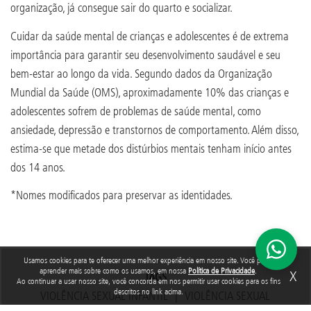
organização, já consegue sair do quarto e socializar.
Cuidar da saúde mental de crianças e adolescentes é de extrema
importância para garantir seu desenvolvimento saudável e seu
bem-estar ao longo da vida. Segundo dados da Organização
Mundial da Saúde (OMS), aproximadamente 10% das crianças e
adolescentes sofrem de problemas de saúde mental, como
ansiedade, depressão e transtornos de comportamento. Além disso,
estima-se que metade dos distúrbios mentais tenham início antes
dos 14 anos.
*Nomes modificados para preservar as identidades.
Usamos cookies para te oferecer uma melhor experiência em nosso site. Você pode
aprender mais sobre como os usamos, em nossa
Política de Privacidade
.
X
TAGS
Ao continuar a usar nosso site, você concorda em nos permitir usar cookies para os fins
descritos no link acima.
VIOLÊNCIA SEXUAL INFANTIL
VIOLÊNCIA SEXUAL