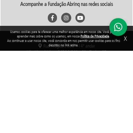
Acompanhe a Fundação Abrinq nas redes sociais
Usamos cookies para te oferecer uma melhor experiência em nosso site. Você pode
aprender mais sobre como os usamos, em nossa
Política de Privacidade
.
X
Ao continuar a usar nosso site, você concorda em nos permitir usar cookies para os fins
descritos no link acima.
Rua Araguari, 835 - 14º andar
Vila Uberabinha - 04514-041 - São Paulo - SP
3848-8799
Fundação Abrinq pelos Direitos da Criança e do Adolescente, inscrita no
CNPJ sob o nº 38.894.796/0001-46, é uma organização sem fins lucrativos
que, nos termos da legislação tributária brasileira, goza de imunidade com
relação aos tributos federais devidos sobre suas receitas próprias.
2025 © Todos os direitos reservados. Fundação Abrinq