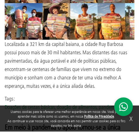
Localizada a 321 km da capital baiana, a cidade Ruy Barbosa
possui pouco mais de 30 mil habitantes. Mas distantes das ruas
pavimentadas, da água potável e até de políticas públicas,
encontram-se centenas de famílias que vivem no extremo do
município e sonham com a chance de ter uma vida melhor. A
esperança, muitas vezes, é a única aliada delas.
Tags:
Doações de cestas básicas
,
doação de alimentos
,
pandemia
Usamos cookies para te oferecer uma melhor experiência em nosso site. Você pode
aprender mais sobre como os usamos, em nossa
Política de Privacidade
.
X
Ao continuar a usar nosso site, você concorda em nos permitir usar cookies para os fins
Em meio à pandemia o apoio tornou-se a única
descritos no link acima.
saída para algumas famílias