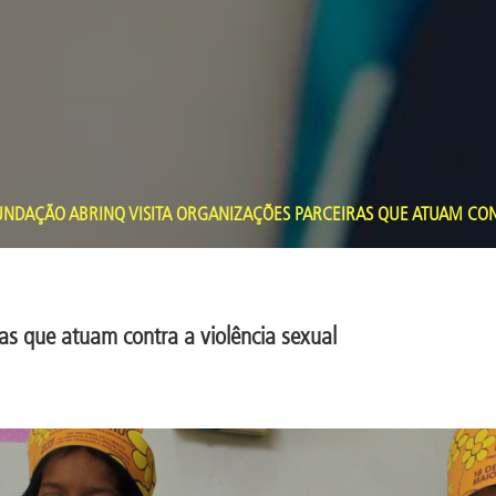
NDAÇÃO ABRINQ VISITA ORGANIZAÇÕES PARCEIRAS QUE ATUAM CON
as que atuam contra a violência sexual