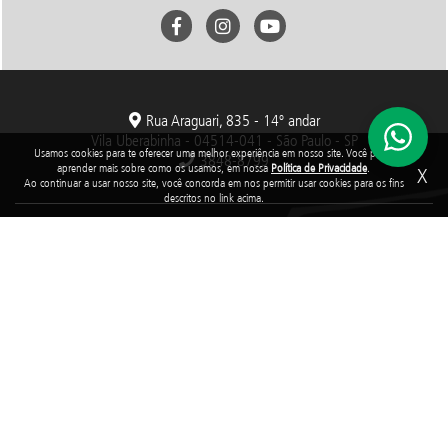
Rua Araguari, 835 - 14º andar
Vila Uberabinha - 04514-041 - São Paulo - SP
Usamos cookies para te oferecer uma melhor experiência em nosso site. Você pode
3848-8799
aprender mais sobre como os usamos, em nossa
Política de Privacidade
.
X
Ao continuar a usar nosso site, você concorda em nos permitir usar cookies para os fins
descritos no link acima.
Fundação Abrinq pelos Direitos da Criança e do Adolescente, inscrita no
CNPJ sob o nº 38.894.796/0001-46, é uma organização sem fins lucrativos
que, nos termos da legislação tributária brasileira, goza de imunidade com
relação aos tributos federais devidos sobre suas receitas próprias.
2025 © Todos os direitos reservados. Fundação Abrinq