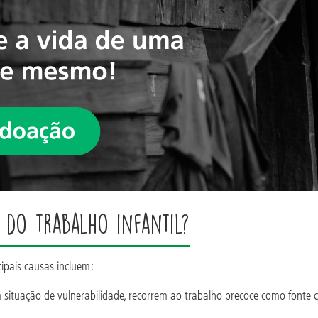
s do trabalho infantil?
cipais causas incluem:
 situação de vulnerabilidade, recorrem ao trabalho precoce como fonte