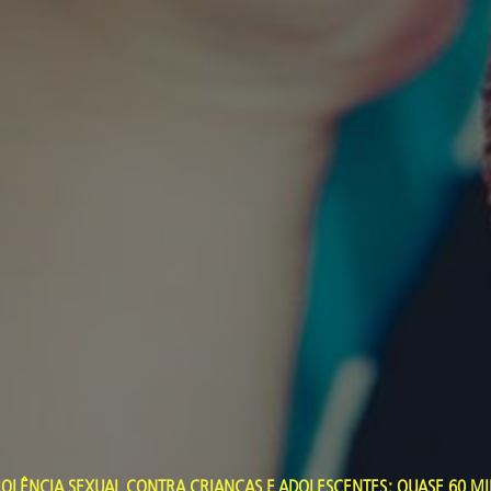
IOLÊNCIA SEXUAL CONTRA CRIANÇAS E ADOLESCENTES: QUASE 60 MI