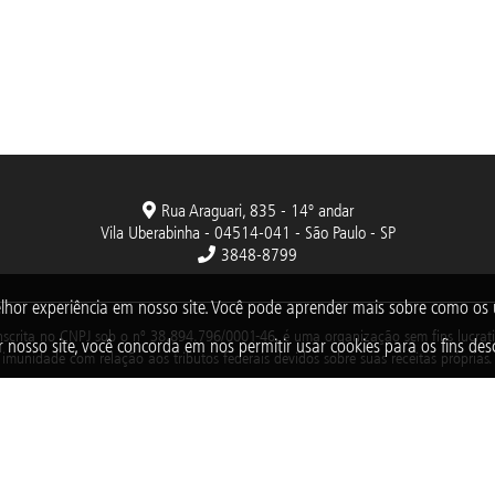
Rua Araguari, 835 - 14º andar
Vila Uberabinha - 04514-041 - São Paulo - SP
3848-8799
lhor experiência em nosso site. Você pode aprender mais sobre como o
nscrita no CNPJ sob o nº 38.894.796/0001-46, é uma organização sem fins lucrativo
 nosso site, você concorda em nos permitir usar cookies para os fins desc
imunidade com relação aos tributos federais devidos sobre suas receitas próprias.
2025 © Todos os direitos reservados. Fundação Abrinq