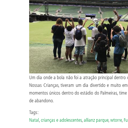
Um dia onde a bola não foi a atração principal dentro
Nossas Crianças, tiveram um dia divertido e muito em
momentos únicos dentro do estádio do Palmeiras, time d
de abandono.
Tags:
Natal
,
crianças e adolescentes
,
allianz parque
,
wtorre
,
Fu