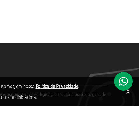
s usamos, em nossa
Política de Privacidade
.
X
s que, nos termos da legislação tributária brasileira, goza de
ritos no link acima.