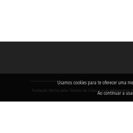
Usamos cookies para te oferecer uma me
Fundação Abrinq pelos Direitos da Criança e do Adolescente, i
Ao continuar a usar