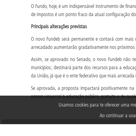
O Fundo, hoje, é um indispensável instrumento de finan
de impostos é um ponto fraco da atual configuração do 
Principais alterações previstas
O novo Fundeb será permanente e contará com mais re
arrecadado aumentarão gradativamente nos próximos 
Assim, se aprovado no Senado, o novo Fundeb não ter
municípios; destinará parte dos recursos para a educaç
da União, já que é o ente federativo que mais arrecada
Se aprovada, a proposta impactará positivamente na
acesso universal à educação pública, gratuita e de qual
Usamos cookies para te oferecer uma me
Ao continuar a usar