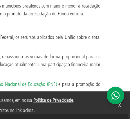
os municípios brasileiros com maior e menor arrecadação
do o produto da arrecadação do Fundo entre si.
eral, os recursos aplicados pela União sobre o total
, repassando as verbas de forma proporcional para os
 Educação atualmente: uma participação financeira maior
no Nacional de Educação (PNE)
e para a promoção do
s usamos, em nossa
Política de Privacidade
.
X
ritos no link acima.