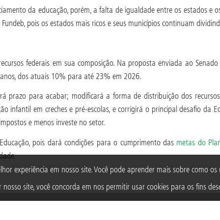
ciamento da educação, porém, a falta de igualdade entre os estados e 
Fundeb, pois os estados mais ricos e seus municípios continuam dividin
cursos federais em sua composição. Na proposta enviada ao Senado Fed
anos, dos atuais 10% para até 23% em 2026.
á prazo para acabar; modificará a forma de distribuição dos recursos
ão infantil em creches e pré-escolas, e corrigirá o principal desafio da
 impostos e menos investe no setor.
 Educação, pois dará condições para o cumprimento das
metas do Pla
idade.
lhor experiência em nosso site. Você pode aprender mais sobre como o
 nosso site, você concorda em nos permitir usar cookies para os fins desc
TAGS