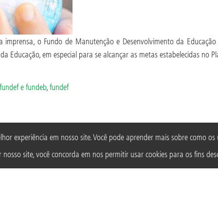
 na imprensa, o Fundo de Manutenção e Desenvolvimento da Educação B
da Educação, em especial para se alcançar as metas estabelecidas no 
fundef e fundeb
,
fundef
lhor experiência em nosso site. Você pode aprender mais sobre como o
 nosso site, você concorda em nos permitir usar cookies para os fins desc
Rua Araguari, 835 - 14º andar
Vila Uberabinha - 04514-041 - São Paulo - SP
3848-8799