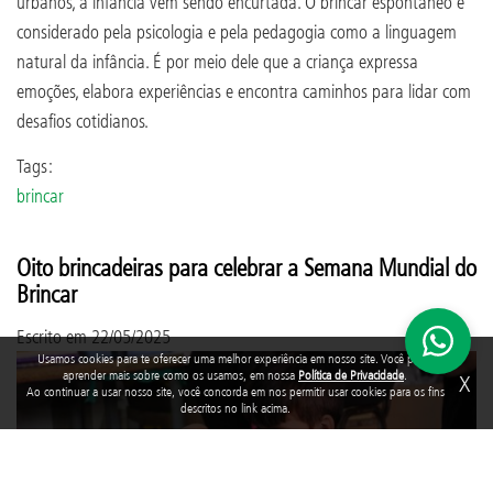
urbanos, a infância vem sendo encurtada. O brincar espontâneo é
considerado pela psicologia e pela pedagogia como a linguagem
natural da infância. É por meio dele que a criança expressa
emoções, elabora experiências e encontra caminhos para lidar com
desafios cotidianos.
Tags:
brincar
Oito brincadeiras para celebrar a Semana Mundial do
Brincar
Escrito em
22/05/2025
Usamos cookies para te oferecer uma melhor experiência em nosso site. Você pode
aprender mais sobre como os usamos, em nossa
Política de Privacidade
.
X
Ao continuar a usar nosso site, você concorda em nos permitir usar cookies para os fins
descritos no link acima.