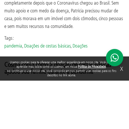
completamente depois que o Coronavírus chegou ao Brasil. Sem
muito apoio e com medo da doença, Patrícia precisou mudar de
casa, pois morava em um imóvel com dois cômodos, cinco pessoas
e sem muitos recursos na comunidade.
Tags:
pandemia
,
Doações de cestas básicas
,
Doações
Usamos cookies para te oferecer uma melhor experiência em nosso site. Você pode
Cosma conta como a doação de cestas básicas
aprender mais sobre como os usamos, em nossa
Política de Privacidade
.
X
ajudou sua família durante a pandemia
Ao continuar a usar nosso site, você concorda em nos permitir usar cookies para os fins
descritos no link acima.
Escrito em
24/07/2020