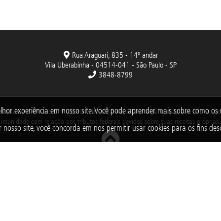
Rua Araguari, 835 - 14º andar
Vila Uberabinha - 04514-041 - São Paulo - SP
3848-8799
lhor experiência em nosso site. Você pode aprender mais sobre como o
nscrita no CNPJ sob o nº 38.894.796/0001-46, é uma organização sem fins lucrativo
imunidade com relação aos tributos federais devidos sobre suas receitas próprias.
 nosso site, você concorda em nos permitir usar cookies para os fins desc
2025 © Todos os direitos reservados. Fundação Abrinq