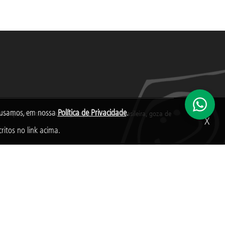
s usamos, em nossa
Política de Privacidade
.
s que, nos termos da legislação tributária brasileira, goza de
X
ritos no link acima.