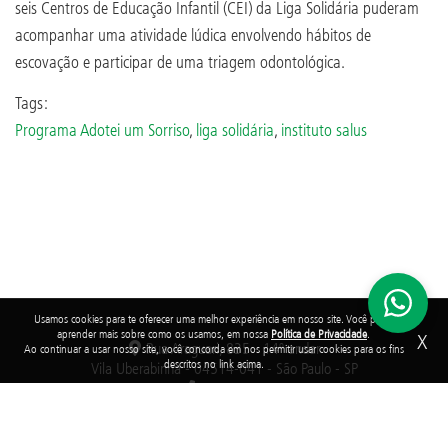
seis Centros de Educação Infantil (CEI) da Liga Solidária puderam
acompanhar uma atividade lúdica envolvendo hábitos de
escovação e participar de uma triagem odontológica.
Tags:
Programa Adotei um Sorriso
,
liga solidária
,
instituto salus
Usamos cookies para te oferecer uma melhor experiência em nosso site. Você pode
aprender mais sobre como os usamos, em nossa
Política de Privacidade
.
X
Rua Araguari, 835 - 14º andar
Ao continuar a usar nosso site, você concorda em nos permitir usar cookies para os fins
descritos no link acima.
Vila Uberabinha - 04514-041 - São Paulo - SP
3848-8799