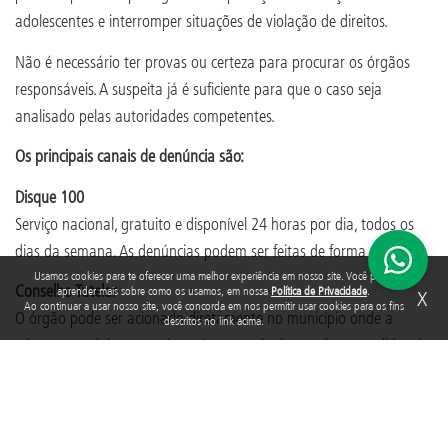
adolescentes e interromper situações de violação de direitos.
Não é necessário ter provas ou certeza para procurar os órgãos
responsáveis. A suspeita já é suficiente para que o caso seja
analisado pelas autoridades competentes.
Os principais canais de denúncia são:
Disque 100
Serviço nacional, gratuito e disponível 24 horas por dia, todos os
dias da semana. As denúncias podem ser feitas de forma anônima.
Usamos cookies para te oferecer uma melhor experiência em nosso site. Você pode
Conselho Tutelar
aprender mais sobre como os usamos, em nossa
Política de Privacidade
.
X
Ao continuar a usar nosso site, você concorda em nos permitir usar cookies para os fins
O órgão pode ser acionado diretamente no município onde a
descritos no link acima.
criança ou adolescente vive e é responsável por adotar medidas de
proteção.
Ministério Público do Trabalho (MPT)
Recebe denúncias relacionadas à exploração do trabalho infantil e