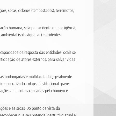
s, secas, ciclones (tempestades), terremotos,
ão humana, seja por acidente ou negligência,
mbiental (solo, água, ar) e acidentes
capacidade de resposta das entidades locais se
ipação de atores externos, para salvar vidas
ias prolongadas e multifacetadas, geralmente
generalizado, colapso institucional grave,
erações ambientais causadas pelo homem e
ções e as secas. Do ponto de vista da
reconhecer que seu potencial destrutivo atual é