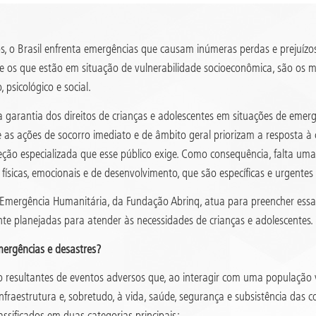
s, o Brasil enfrenta emergências que causam inúmeras perdas e prejuízos.
e os que estão em situação de vulnerabilidade socioeconômica, são os 
, psicológico e social.
a garantia dos direitos de crianças e adolescentes em situações de emerg
e as ações de socorro imediato e de âmbito geral priorizam a resposta à
eção especializada que esse público exige. Como consequência, falta u
físicas, emocionais e de desenvolvimento, que são específicas e urgentes 
mergência Humanitária, da Fundação Abrinq, atua para preencher essa
nte planejadas para atender às necessidades de crianças e adolescentes.
ergências e desastres?
o resultantes de eventos adversos que, ao interagir com uma população 
infraestrutura e, sobretudo, à vida, saúde, segurança e subsistência das
assificados em duas categorias principais: