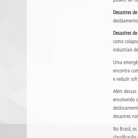
Desastres de
deslizamento
Desastres de 
como colapso
industriais d
Uma emergênc
encontra com
e reduzir sof
Além dessas 
envolvendo d
deslocamento
desastres nat
No Brasil, o
classificação