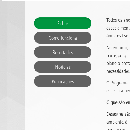
Todos os ano
Sobre
especialment
âmbitos físico
Como funciona
No entanto, 
Resultados
parte, porqu
plano a prot
Notícias
necessidades 
Publicações
O Programa E
especificame
O que são em
Desastres sã
ambiente, à 
podem ser cl