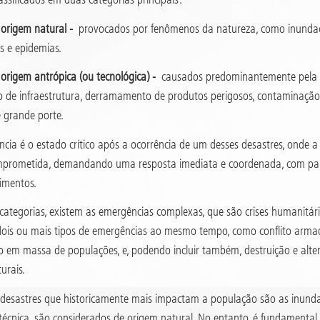
 origem natural -
provocados por fenômenos da natureza, como inundaçõe
s e epidemias.
origem antrópica (ou tecnológica) -
causados predominantemente pela aç
 de infraestrutura, derramamento de produtos perigosos, contaminação a
e grande porte.
ia é o estado crítico após a ocorrência de um desses desastres, onde a 
prometida, demandando uma resposta imediata e coordenada, com partic
rimentos.
categorias, existem as emergências complexas, que são crises humanitár
ois ou mais tipos de emergências ao mesmo tempo, como conflito armado 
 em massa de populações, e, podendo incluir também, destruição e alt
urais.
s desastres que historicamente mais impactam a população são as inunda
 técnica, são considerados de origem natural. No entanto, é fundamental 