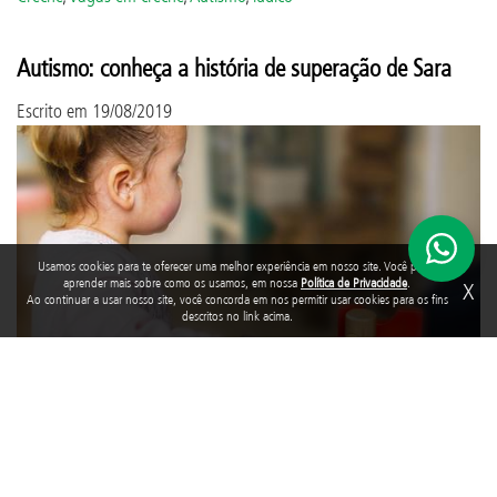
Autismo: conheça a história de superação de Sara
Escrito em
19/08/2019
Usamos cookies para te oferecer uma melhor experiência em nosso site. Você pode
aprender mais sobre como os usamos, em nossa
Política de Privacidade
.
X
Ao continuar a usar nosso site, você concorda em nos permitir usar cookies para os fins
descritos no link acima.
Sara* foi diagnosticada com autismo. Com 2 anos, ela não
conseguia identificar o seu próprio nome, comer sozinha ou sentar.
Em uma das consultas ao médico, Ana*, mãe de Sara, foi
informada que a filha teria dificuldades para andar e que seria