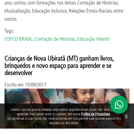
ano, contou com formações nos temas Contação de Histórias,
Musicalização, Educação inclusiva, Relações Étnico-Raciais, entre
outros.
Tags:
COFCO BRASIL
,
Contação de Histórias
,
Educação Infantil
Crianças de Nova Ubiratã (MT) ganham livros,
brinquedos e novo espaço para aprender e se
desenvolver
Escrito em
15/09/2017
Usamos cookies para te oferecer uma melhor experiência em nosso site. Você pode
aprender mais sobre como os usamos, em nossa
Política de Privacidade
.
X
Ao continuar a usar nosso site, você concorda em nos permitir usar cookies para os fins
descritos no link acima.