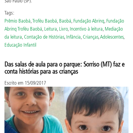
São Paulo (SP).
Tags:
Prêmio Baobá
,
Troféu Baobá
,
Baobá
,
Fundação Abrinq
,
Fundação
Abrinq Troféu Baobá
,
Leitura
,
Livro
,
Incentivo à leitura
,
Mediação
da leitura
,
Contação de Histórias
,
Infância
,
Crianças
,
Adolescentes
,
Educação Infantil
Das salas de aula para o parque: Sorriso (MT) faz e
conta histórias para as crianças
Escrito em
15/09/2017