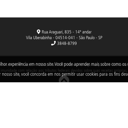
Rua Araguari, 835 - 14º andar
Vila Uberabinha - 04514-041 - São Paulo - SP
3848-8799
lhor experiência em nosso site. Você pode aprender mais sobre como o
nscrita no CNPJ sob o nº 38.894.796/0001-46, é uma organização sem fins lucrativo
imunidade com relação aos tributos federais devidos sobre suas receitas próprias.
 nosso site, você concorda em nos permitir usar cookies para os fins desc
2025 © Todos os direitos reservados. Fundação Abrinq