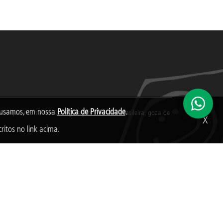
s usamos, em nossa
Política de Privacidade
.
s que, nos termos da legislação tributária brasileira, goza de
X
ritos no link acima.