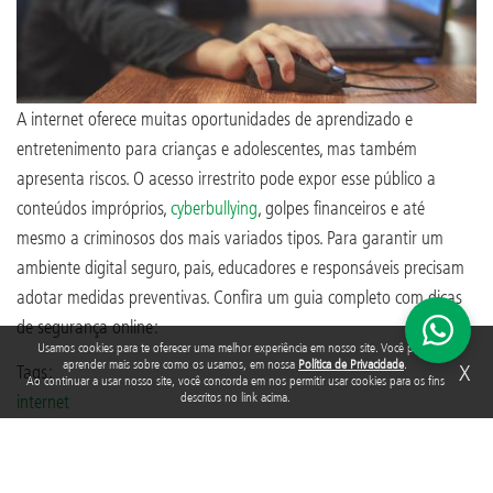
A internet oferece muitas oportunidades de aprendizado e
entretenimento para crianças e adolescentes, mas também
apresenta riscos. O acesso irrestrito pode expor esse público a
conteúdos impróprios,
cyberbullying
, golpes financeiros e até
mesmo a criminosos dos mais variados tipos. Para garantir um
ambiente digital seguro, pais, educadores e responsáveis precisam
adotar medidas preventivas. Confira um guia completo com dicas
de segurança online:
Usamos cookies para te oferecer uma melhor experiência em nosso site. Você pode
aprender mais sobre como os usamos, em nossa
Política de Privacidade
.
X
Tags:
Ao continuar a usar nosso site, você concorda em nos permitir usar cookies para os fins
descritos no link acima.
internet
Crianças e internet: o que fazer para assegurar que