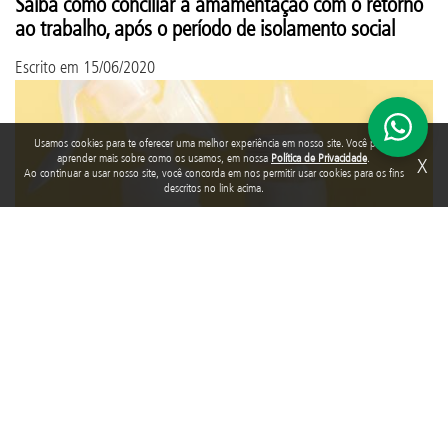
Saiba como conciliar a amamentação com o retorno
ao trabalho, após o período de isolamento social
Escrito em
15/06/2020
Usamos cookies para te oferecer uma melhor experiência em nosso site. Você pode
aprender mais sobre como os usamos, em nossa
Política de Privacidade
.
X
Ao continuar a usar nosso site, você concorda em nos permitir usar cookies para os fins
descritos no link acima.
O aleitamento materno é a forma mais natural de instituir o
vínculo, afeto, a proteção e nutrição entre a mãe e o bebê.
Tags:
mãe
,
bebê
,
Aleitamento Materno
,
COVID-19
,
coronavírus COVID-19
,