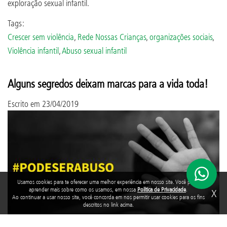
exploração sexual infantil.
Tags:
Crescer sem violência
,
Rede Nossas Crianças
,
organizações sociais
,
Violência infantil
,
Abuso sexual infantil
Alguns segredos deixam marcas para a vida toda!
Escrito em
23/04/2019
Usamos cookies para te oferecer uma melhor experiência em nosso site. Você pode
aprender mais sobre como os usamos, em nossa
Política de Privacidade
.
X
Ao continuar a usar nosso site, você concorda em nos permitir usar cookies para os fins
descritos no link acima.